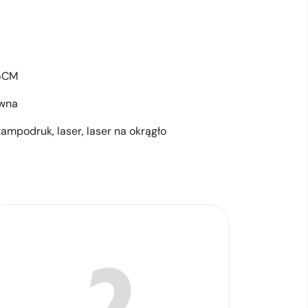
.5CM
ewna
tampodruk,
laser,
laser na okrągło