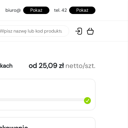
biuro@
Pokaż
tel. 42
Pokaż
od 25,09 zł
netto/szt.
okach