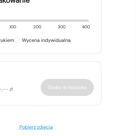
nakowanie
100
200
300
400
rukiem
Wycena indywidualna
Dodaj do koszyka
-,-- zł
Pobierz zdjęcia