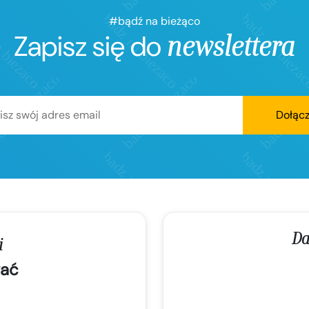
#bądź na bieżąco
Zapisz się do
newslettera
Dołąc
Da
i
ać