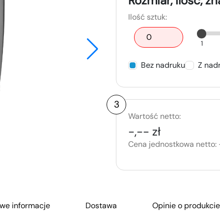
Rozmiar, ilość, z
Ilość sztuk:
1
Bez nadruku
Z nad
3
Wartość netto:
-,-- zł
Cena jednostkowa netto:
we informacje
Dostawa
Opinie o produkcie