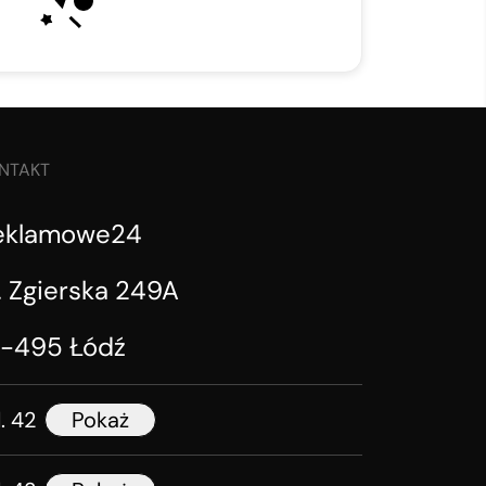
NTAKT
eklamowe24
. Zgierska 249A
1-495 Łódź
l. 42
Pokaż