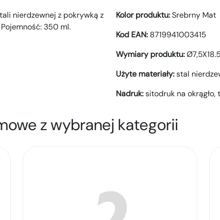
ali nierdzewnej z pokrywką z
Kolor produktu:
Srebrny Mat
a. Pojemność: 350 ml.
Kod EAN:
8719941003415
Wymiary produktu:
Ø7,5X18
Użyte materiały:
stal nierdz
Nadruk:
sitodruk na okrągło,
mowe z wybranej kategorii