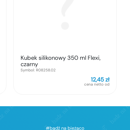
Kubek silikonowy 350 ml Flexi,
czarny
Symbol:
R08258.02
12,45
zł
cena netto od
#bądź na bieżąco