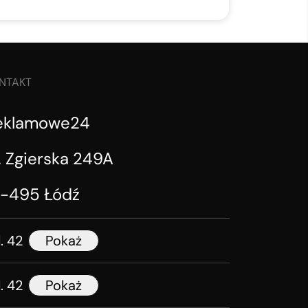
NTAKT
eklamowe24
. Zgierska 249A
1-495 Łódź
l. 42
Pokaż
l. 42
Pokaż