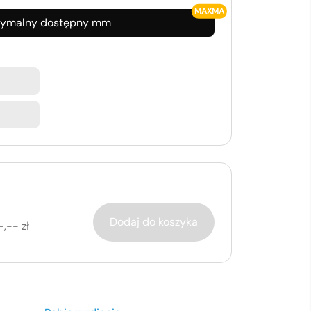
MAXMA
ymalny dostępny
mm
Dodaj do koszyka
-,-- zł