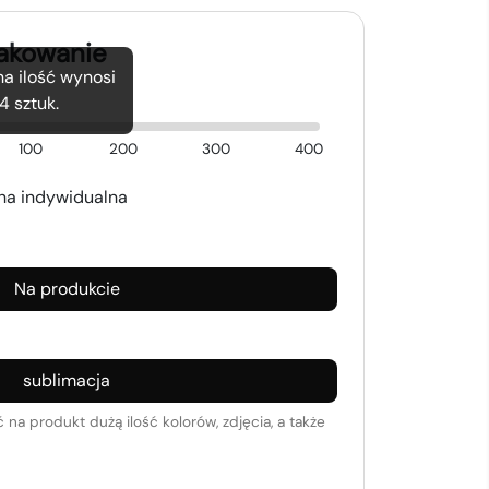
nakowanie
a ilość wynosi
4
sztuk.
100
200
300
400
a indywidualna
Na produkcie
sublimacja
na produkt dużą ilość kolorów, zdjęcia, a także