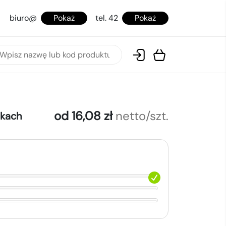
biuro@
Pokaż
tel. 42
Pokaż
od 16,08 zł
netto/szt.
okach