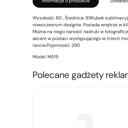
Informacje o produkcie
Dodatko
Wysokość: 80 , Średnica: 89Kubek sublimacyj
nowoczesnym designie. Posiada wnętrze w kil
Można na niego nanosić nadruki w fotograficz
akcent w postaci występującego w trzech m
rancie.Pojemność: 290
Model:
M519
Polecane gadżety rekla