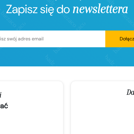
Zapisz się do
newslettera
Dołąc
Da
i
ać