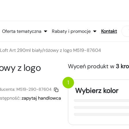
Oferta tematyczna
Rabaty i promocje
Kontakt
Loft Art 290ml biały/różowy z logo M519-87604
żowy
z logo
Wyceń produkt w
3 kr
1
Wybierz kolor
ducenta:
M519-290-87604
stępność:
zapytaj handlowca