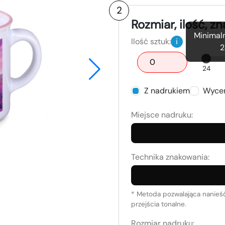
2
Rozmiar, ilość, z
Minimaln
Ilość sztuk:
i
2
24
Z nadrukiem
Wycen
Miejsce nadruku:
Technika znakowania:
*
Metoda pozwalająca nanieść 
przejścia tonalne.
Rozmiar nadruku: