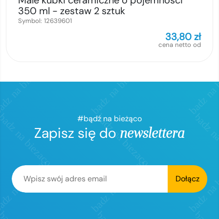
Male kubki ceramiczne o pojemności
350 ml - zestaw 2 sztuk
Symbol:
12639601
33,80
zł
cena netto od
#bądź na bieżąco
Zapisz się do
newslettera
Dołącz