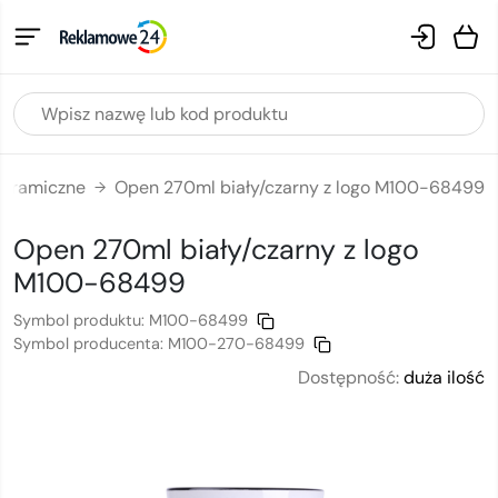
ceramiczne
Open 270ml biały/czarny z logo M100-68499
→
Open 270ml biały/czarny
z logo
M100-68499
Symbol produktu:
M100-68499
Symbol producenta:
M100-270-68499
Dostępność:
duża ilość