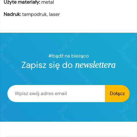
Użyte materiały:
metal
Nadruk:
tampodruk,
laser
#bądź na bieżąco
Zapisz się do
newslettera
Dołącz