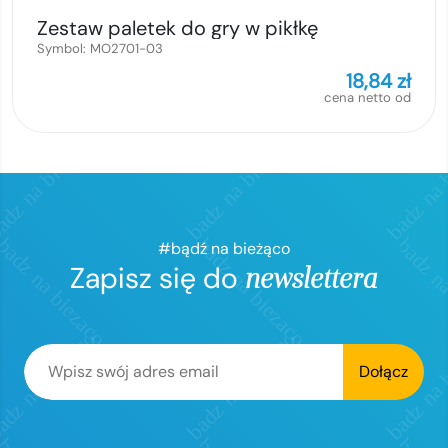
Zestaw paletek do gry w pikłkę
Symbol:
MO2701-03
18,84
zł
cena netto od
#bądź na bieżąco
Zapisz się do
newslettera
Dołącz