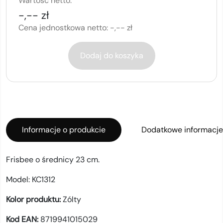
Wartość netto:
-,-- zł
Cena jednostkowa netto:
-,-- zł
Dodaj do koszyka
Informacje o produkcie
Dodatkowe informacje
Frisbee o średnicy 23 cm.
Model:
KC1312
Kolor produktu:
Zólty
Kod EAN:
8719941015029