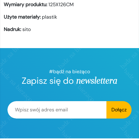
Wymiary produktu:
125X126CM
Użyte materiały:
plastik
Nadruk:
sito
#bądź na bieżąco
Zapisz się do
newslettera
Dołącz