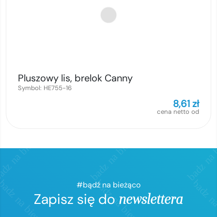
Pluszowy lis, brelok Canny
Symbol:
HE755-16
8,61
zł
cena netto od
#bądź na bieżąco
Zapisz się do
newslettera