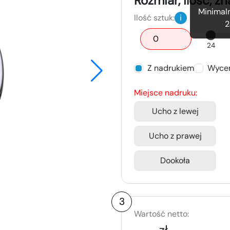
Rozmiar, ilość, z
Minimaln
Ilość sztuk:
i
2
24
Z nadrukiem
Wycen
Miejsce nadruku:
Ucho z lewej
Ucho z prawej
Dookoła
3
Wartość netto:
-,-- zł