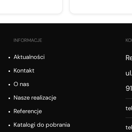
INFORMACJE
KO
Aktualności
R
Kontakt
ul
O nas
9
Nasze realizacje
te
Referencje
Katalogi do pobrania
te