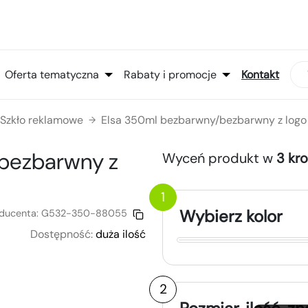
Oferta tematyczna
Rabaty i promocje
Kontakt
Szkło reklamowe
Elsa 350ml bezbarwny/bezbarwny z lo
→
/bezbarwny
z
Wyceń produkt w
3 kr
1
Wybierz kolor
ducenta:
G532-350-88055
Dostępność:
duża ilość
2