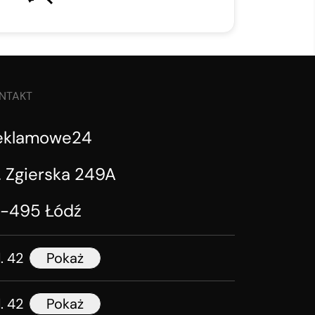
NTAKT
eklamowe24
. Zgierska 249A
1-495 Łódź
l. 42
Pokaż
l. 42
Pokaż