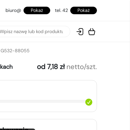
biuro@
Pokaż
tel. 42
Pokaż
go G532-88055
od 7,18 zł
netto/szt.
okach