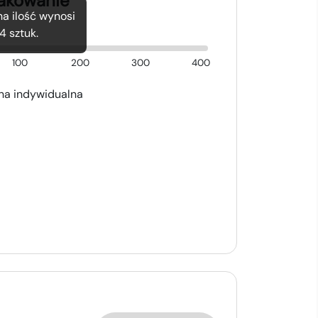
nakowanie
a ilość wynosi
4
sztuk.
100
200
300
400
a indywidualna