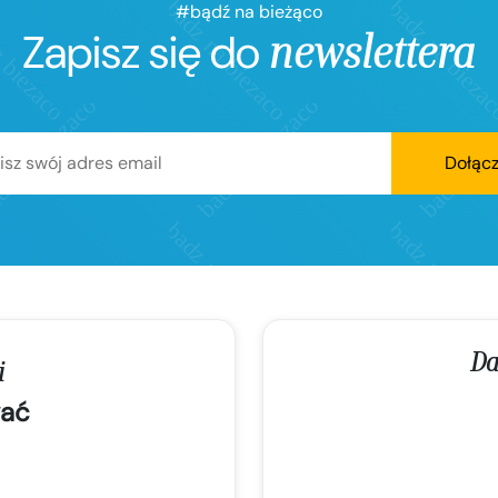
#bądź na bieżąco
Zapisz się do
newslettera
Dołąc
Da
i
ać