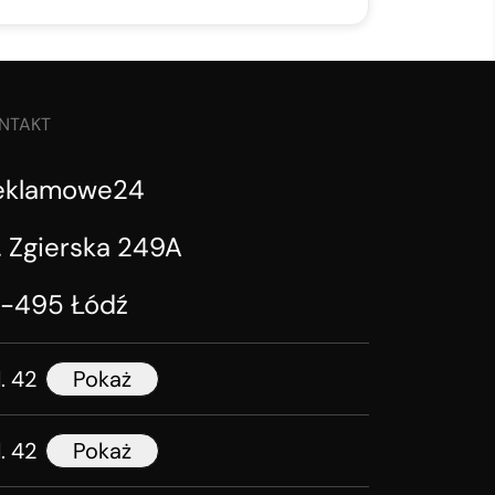
NTAKT
eklamowe24
. Zgierska 249A
1-495 Łódź
l. 42
Pokaż
l. 42
Pokaż