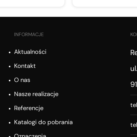
INFORMACJE
KO
Aktualności
R
Kontakt
ul
O nas
9
Nasze realizacje
te
Referencje
Katalogi do pobrania
te
Oznaczenia