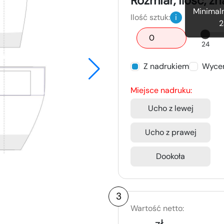
Rozmiar, ilość, z
Minimaln
Ilość sztuk:
i
2
24
Z nadrukiem
Wycen
Miejsce nadruku:
Ucho z lewej
Ucho z prawej
Dookoła
3
Wartość netto:
-,-- zł