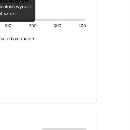
nakowanie
a ilość wynosi
4
sztuk.
100
200
300
400
a indywidualna