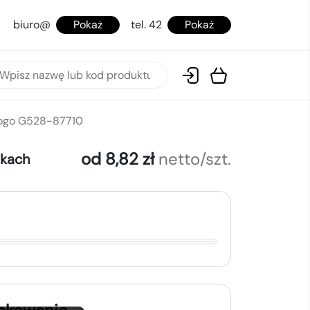
biuro@
Pokaż
tel. 42
Pokaż
logo G528-87710
od 8,82 zł
netto/szt.
okach