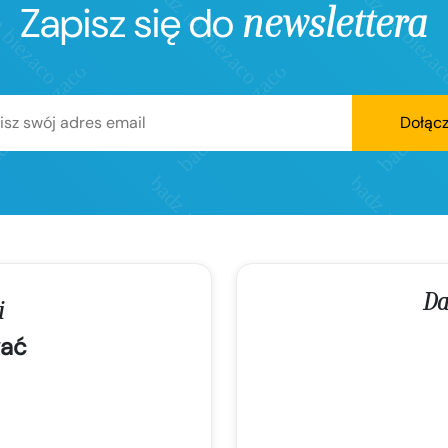
Zapisz się do
newslettera
Dołąc
Da
i
ać