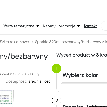
Oferta tematyczna
Rabaty i promocje
Kontakt
Szkło reklamowe
Sparkle 320ml bezbarwny/bezbarwny z 
→
wny/bezbarwny
Wyceń produkt w
3 kr
1
Wybierz kolor
ucenta:
G528-87710
Dostępność:
średnia ilość
2