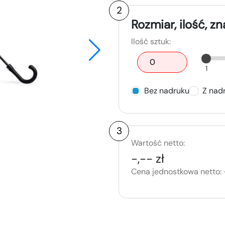
2
Rozmiar, ilość, z
Ilość sztuk:
1
Bez nadruku
Z nad
3
Wartość netto:
-,-- zł
Cena jednostkowa netto: