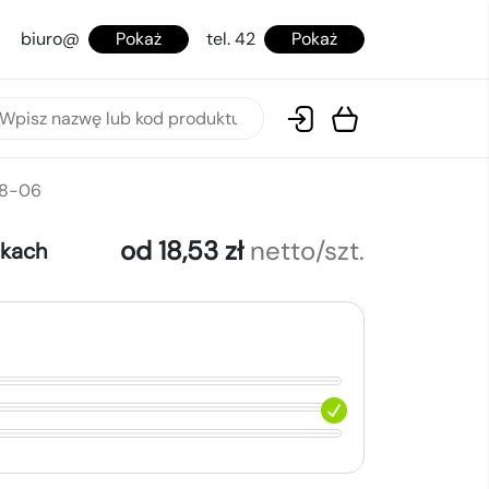
biuro@
Pokaż
tel. 42
Pokaż
58-06
od 18,53 zł
netto/szt.
okach