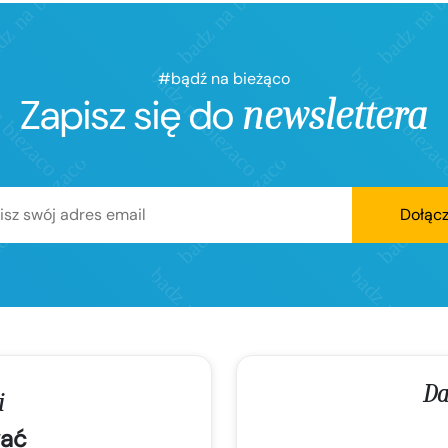
#bądź na bieżąco
Zapisz się do
newslettera
Dołąc
Da
i
ać