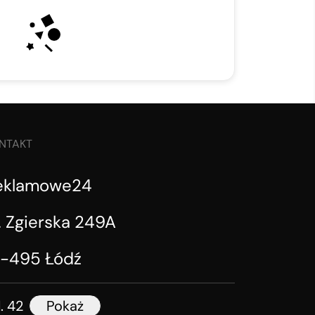
NTAKT
eklamowe24
. Zgierska 249A
1-495 Łódź
l. 42
Pokaż