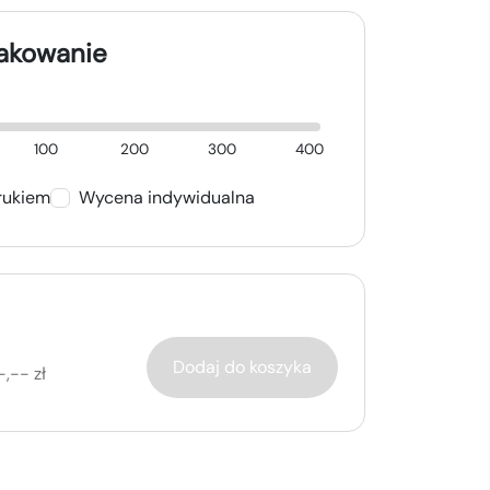
nakowanie
100
200
300
400
rukiem
Wycena indywidualna
Dodaj do koszyka
-,-- zł