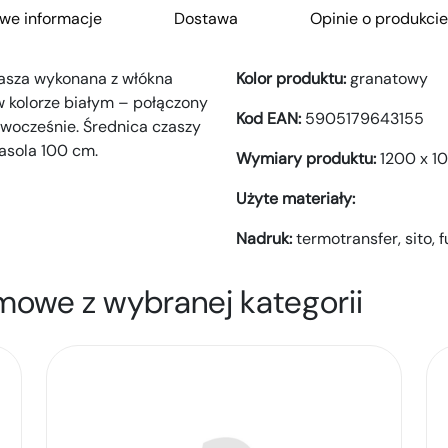
we informacje
Dostawa
Opinie o produkcie
zasza wykonana z włókna
Kolor produktu:
granatowy
 w kolorze białym – połączony
Kod EAN:
5905179643155
nowocześnie. Średnica czaszy
asola 100 cm.
Wymiary produktu:
1200 x 1
Użyte materiały:
Nadruk:
termotransfer,
sito,
f
mowe z wybranej kategorii