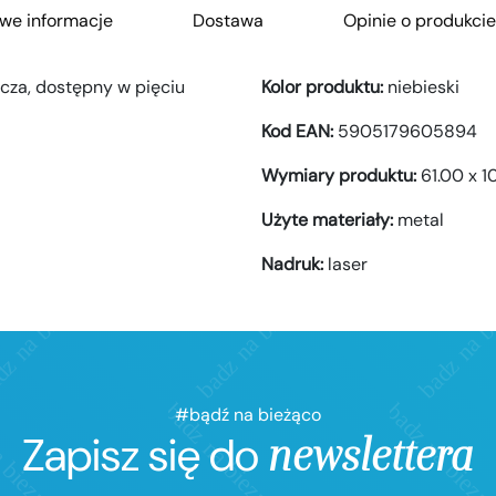
we informacje
Dostawa
Opinie o produkcie
acza, dostępny w pięciu
Kolor produktu:
niebieski
Kod EAN:
5905179605894
Wymiary produktu:
61.00 x 1
Użyte materiały:
metal
Nadruk:
laser
#bądź na bieżąco
Zapisz się do
newslettera