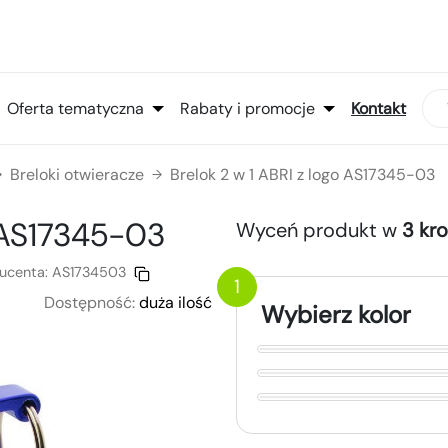
Oferta tematyczna
Rabaty i promocje
Kontakt
Breloki otwieracze
Brelok 2 w 1 ABRI z logo AS17345-03
→
→
AS17345-03
Wyceń produkt w
3 kr
ucenta:
AS1734503
1
Dostępność:
duża ilość
Wybierz kolor