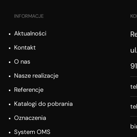
INFORMACJE
KO
Aktualności
R
Kontakt
ul
O nas
9
Nasze realizacje
te
Referencje
Katalogi do pobrania
te
Oznaczenia
b
System OMS