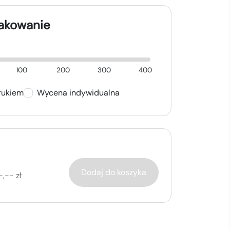
nakowanie
100
200
300
400
rukiem
Wycena indywidualna
Dodaj do koszyka
-,-- zł