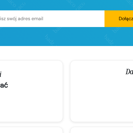
Dołąc
Da
i
ać