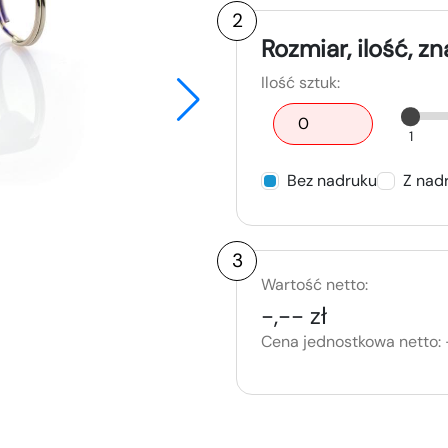
2
Rozmiar, ilość, z
Ilość sztuk:
1
Bez nadruku
Z nad
3
Wartość netto:
-,-- zł
Cena jednostkowa netto: