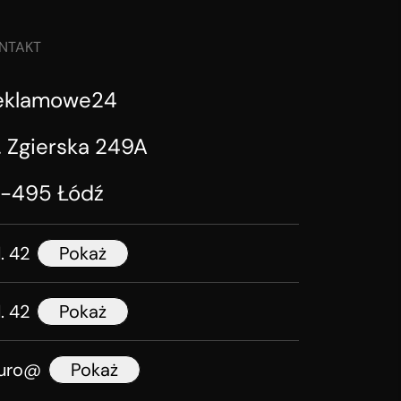
NTAKT
eklamowe24
. Zgierska 249A
1-495 Łódź
l. 42
Pokaż
l. 42
Pokaż
iuro@
Pokaż