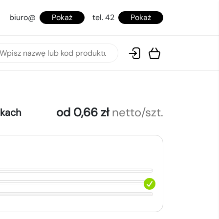
biuro@
Pokaż
tel. 42
Pokaż
od 0,66 zł
netto/szt.
okach