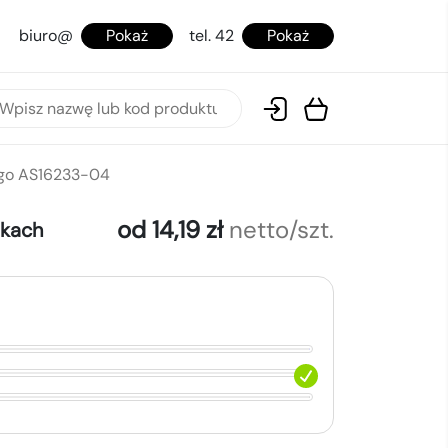
biuro@
Pokaż
tel. 42
Pokaż
ogo AS16233-04
od 14,19 zł
netto/szt.
okach