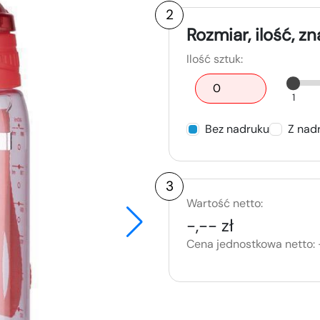
2
Rozmiar, ilość, z
Ilość sztuk:
1
Bez nadruku
Z nad
3
Wartość netto:
-,-- zł
Cena jednostkowa netto: