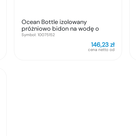
Ocean Bottle izolowany
próżniowo bidon na wodę o
pojemności 500 ml
Symbol:
10075152
146,23
zł
cena netto od