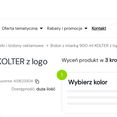
Oferta tematyczna
Rabaty i promocje
Kontakt
elki i bidony reklamowe
Bidon z miarką 900 ml KOLTER z l
→
 KOLTER
z logo
Wyceń produkt w
3 kr
1
Wybierz kolor
ucenta:
AS1623304
Dostępność:
duża ilość