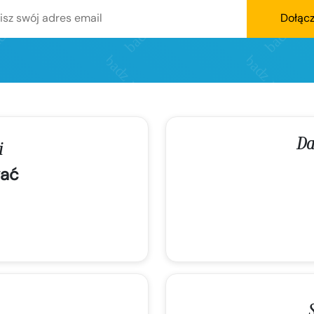
Dołąc
Da
i
ać