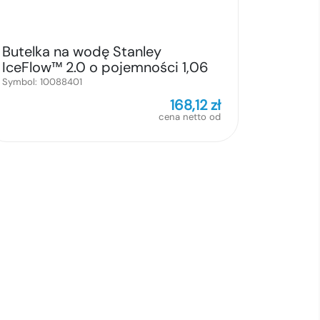
Butelka na wodę Stanley
IceFlow™ 2.0 o pojemności 1,06
litra ze składaną słomką
Symbol:
10088401
168,12
zł
cena netto od