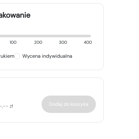
nakowanie
100
200
300
400
rukiem
Wycena indywidualna
Dodaj do koszyka
-,-- zł