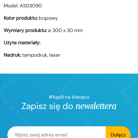
Model:
AS03090
Kolor produktu:
brązowy
Wymiary produktu:
⌀ 300 x 30 mm
Użyte materiały:
Nadruk:
tampodruk,
laser
#bądź na bieżąco
Zapisz się do
newslettera
Dołącz