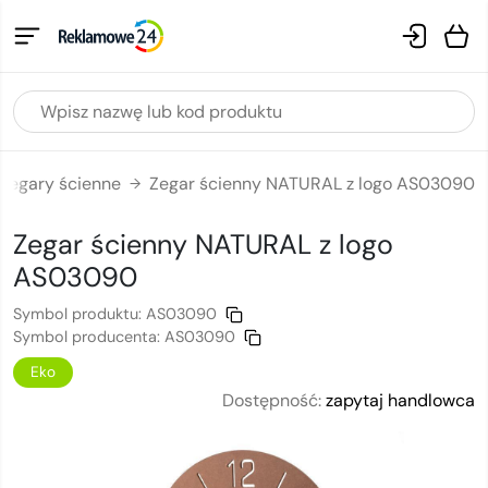
Zegary ścienne
Zegar ścienny NATURAL z logo AS03090
→
Zegar ścienny NATURAL
z logo
AS03090
Symbol produktu:
AS03090
Symbol producenta:
AS03090
Eko
Dostępność:
zapytaj handlowca