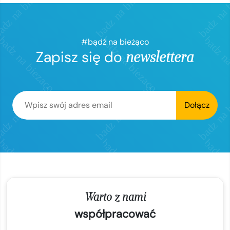
#bądź na bieżąco
Zapisz się do
newslettera
Dołącz
Warto z nami
współpracować