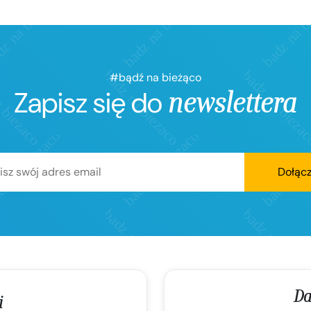
#bądź na bieżąco
Zapisz się do
newslettera
Dołąc
Da
i