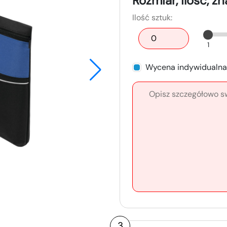
Rozmiar, ilość, z
Ilość sztuk:
1
Wycena indywidualna
3