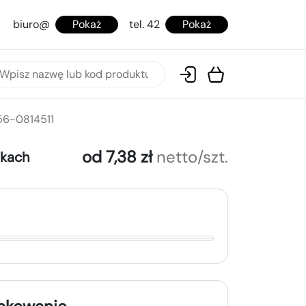
biuro@
Pokaż
tel. 42
Pokaż
 56-0814511
od 7,38 zł
netto/szt.
okach