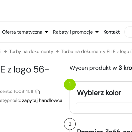
Oferta tematyczna
Rabaty i promocje
Kontakt
i
Torby na dokumenty
Torba na dokumenty FILE z logo
→
→
LE
z logo
56-
Wyceń produkt w
3 kr
1
Wybierz kolor
centa:
TO0814511
stępność:
zapytaj handlowca
2