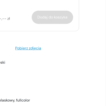
Dodaj do koszyka
-,-- zł
Pobierz zdjęcia
eski
blaskowy,
fullcolor