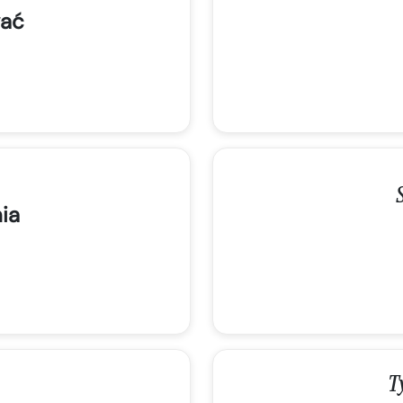
ać
ia
T