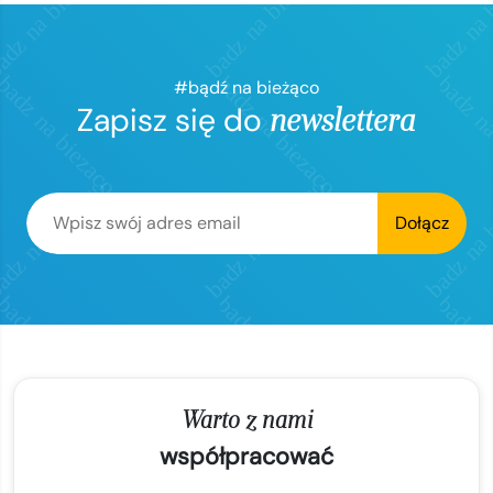
#bądź na bieżąco
Zapisz się do
newslettera
Dołącz
Warto z nami
współpracować