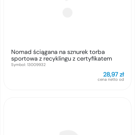
Nomad ściągana na sznurek torba
sportowa z recyklingu z certyfikatem
GRS o pojemności 18l z dolną komorą
Symbol:
13009932
28,97
zł
cena netto od