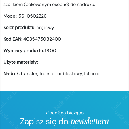
szalikiem (pakowanym osobno) do nadruku.
Model:
56-0502226
Kolor produktu:
brązowy
Kod EAN:
4035475082400
Wymiary produktu:
18.00
Użyte materiały:
Nadruk:
transfer,
transfer odblaskowy,
fullcolor
#bądź na bieżąco
Zapisz się do
newslettera