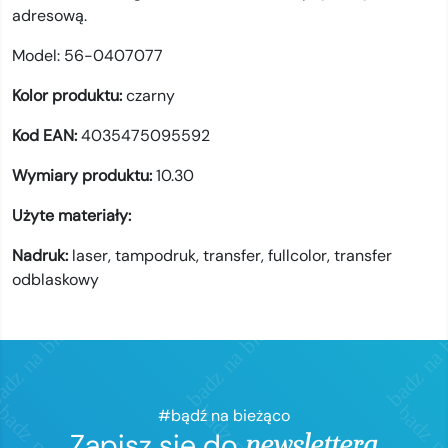
adresową.
Model:
56-0407077
Kolor produktu:
czarny
Kod EAN:
4035475095592
Wymiary produktu:
10.30
Użyte materiały:
Nadruk:
laser,
tampodruk,
transfer,
fullcolor,
transfer
odblaskowy
#bądź na bieżąco
Zapisz się do
newslettera