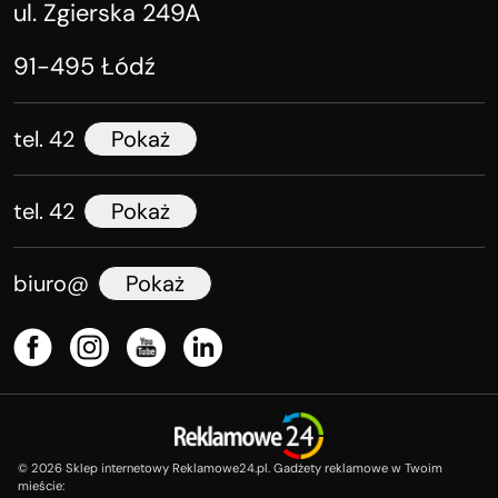
ul. Zgierska 249A
91-495 Łódź
tel. 42
Pokaż
tel. 42
Pokaż
biuro@
Pokaż
©
2026
Sklep internetowy Reklamowe24.pl. Gadżety reklamowe w Twoim
mieście: