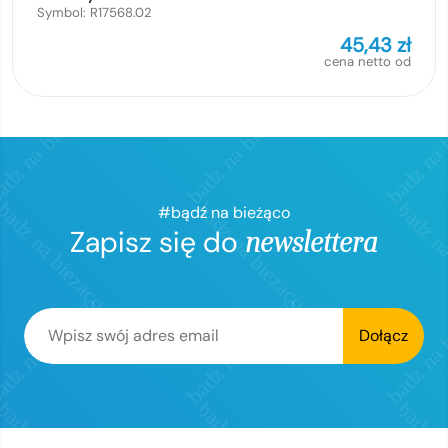
Symbol:
R17568.02
45,43
zł
cena netto od
#bądź na bieżąco
Zapisz się do
newslettera
Dołącz