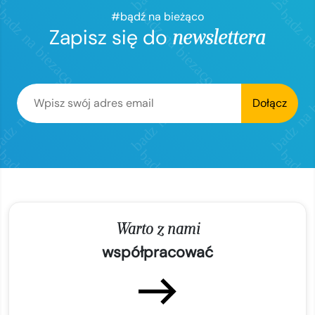
#bądź na bieżąco
Zapisz się do
newslettera
Dołącz
Warto z nami
współpracować