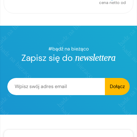
cena netto od
#bądź na bieżąco
Zapisz się do
newslettera
Dołącz