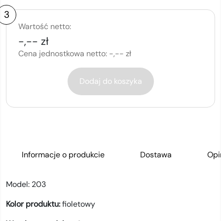
3
Wartość netto:
-,-- zł
Cena jednostkowa netto:
-,-- zł
Dodaj do koszyka
Informacje o produkcie
Dostawa
Opi
Model:
203
Kolor produktu:
fioletowy