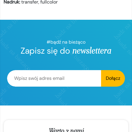
Nadruk:
transfer,
fullcolor
#bądź na bieżąco
Zapisz się do
newslettera
Dołącz
Warto z nami