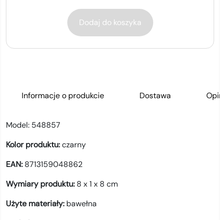
Dodaj do koszyka
Informacje o produkcie
Dostawa
Opi
Model:
548857
Kolor produktu:
czarny
EAN:
8713159048862
Wymiary produktu:
8 x 1 x 8 cm
Użyte materiały:
bawełna