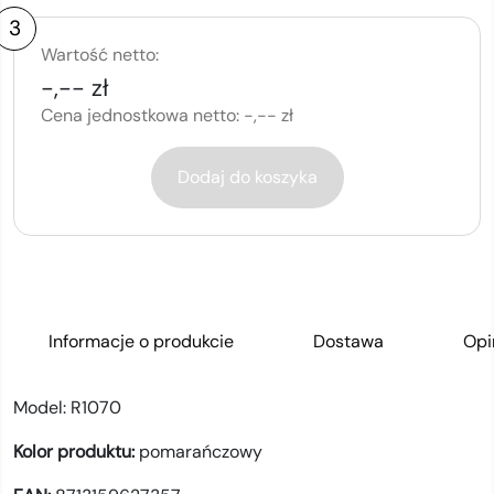
3
Wartość netto:
-,-- zł
Cena jednostkowa netto:
-,-- zł
Dodaj do koszyka
Informacje o produkcie
Dostawa
Opi
Model:
R1070
Kolor produktu:
pomarańczowy