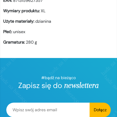
EAN:
8713159627357
Wymiary produktu:
XL
Użyte materiały:
dzianina
Płeć:
unisex
Gramatura:
280
g
#bądź na bieżąco
Zapisz się do
newslettera
Dołącz