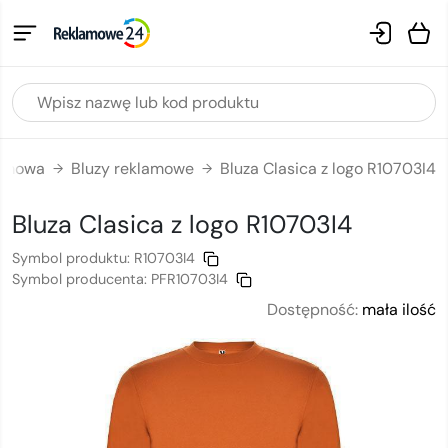
lamowa
Bluzy reklamowe
Bluza Clasica z logo R10703I4
→
→
Bluza Clasica
z logo
R10703I4
Symbol produktu:
R10703I4
Symbol producenta:
PFR10703I4
Dostępność:
mała ilość